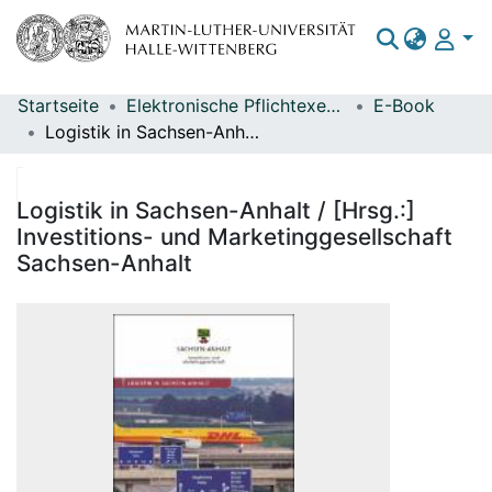
Startseite
Elektronische Pflichtexemplare
E-Book
Bereiche & Sammlungen
Logistik in Sachsen-Anhalt / [Hrsg.:] Investitions- und Marketinggesellschaft Sachsen-Anhalt
Das gesamte Repositorium
Statistiken
Logistik in Sachsen-Anhalt / [Hrsg.:]
Investitions- und Marketinggesellschaft
Sachsen-Anhalt