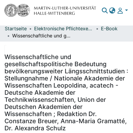
Startseite
Elektronische Pflichtexemplare
E-Book
Bereiche & Sammlungen
Wissenschaftliche und gesellschaftspolitische Bedeutung bevölkerungsweiter Längsschnittstudien : Stellungnahme / Nationale Akademie der Wissenschaften Leopoldina, acatech - Deutsche Akademie der Technikwissenschaften, Union der Deutschen Akademien der Wissenschaften ; Redaktion Dr. Constanze Breuer, Anna-Maria Gramatté, Dr. Alexandra Schulz
Das gesamte Repositorium
Statistiken
Wissenschaftliche und
gesellschaftspolitische Bedeutung
bevölkerungsweiter Längsschnittstudien :
Stellungnahme / Nationale Akademie der
Wissenschaften Leopoldina, acatech -
Deutsche Akademie der
Technikwissenschaften, Union der
Deutschen Akademien der
Wissenschaften ; Redaktion Dr.
Constanze Breuer, Anna-Maria Gramatté,
Dr. Alexandra Schulz