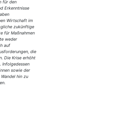
n für den
d Erkenntnisse
haben
nen Wirtschaft im
ögliche zukünftige
kte für Maßnahmen
kte weder
h auf
ausforderungen, die
. Die Krise erhöht
. Infolgedessen
innen sowie der
 Wandel hin zu
en.