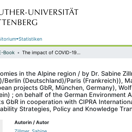
itorium
Statistiken
E-Book
The impact of COVID-19 on economies in the Alpine region / by Dr. Sabine Zillmer, Christian Lüer (Spatial Foresight, Heisdorf (Luxembourg)/Berlin (Deutschland)/Paris (Frankreich)), Marianne Badura, Dorothea Palenberg (blue! advancing european projects GbR, München, Germany), Wolfgang Pfefferkorn (CIPRA International, Schaan, Liechtenstein) ; on behalf of the German Environment Agency ; report performed by: blue! advancing european projects GbR in cooperation with CIPRA International, Spatial Foresight ; edited by: Section I 1.2 International Sustainability Strategies, Policy and Knowledge Transfer Dr. Carmen Gottwald
es in the Alpine region / by Dr. Sabine Zillm
/Berlin (Deutschland)/Paris (Frankreich)), 
pean projects GbR, München, Germany), Wolf
tein) ; on behalf of the German Environment 
 GbR in cooperation with CIPRA International
inability Strategies, Policy and Knowledge Tr
Autorin / Autor
Zillmer, Sabine