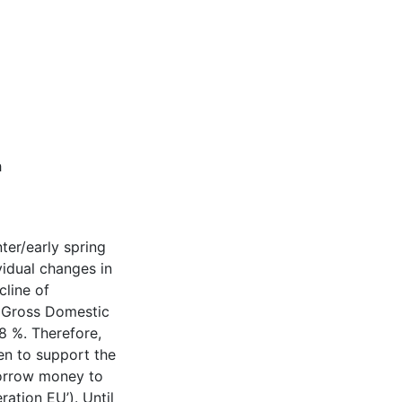
h
ter/early spring
vidual changes in
cline of
n Gross Domestic
8 %. Therefore,
n to support the
borrow money to
ation EU’). Until