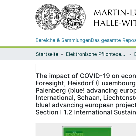
Bereiche & Sammlungen
Das gesamte Repos
Startseite
Elektronische Pflichtexemplare
The impact of COVID-19 on economi
Foresight, Heisdorf (Luxembourg)
Palenberg (blue! advancing euro
International, Schaan, Liechtens
blue! advancing european projects
Section I 1.2 International Susta