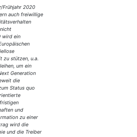
/Frühjahr 2020
ern auch freiwillige
tätsverhalten
nicht
 wird ein
 Europäischen
ellose
 zu stützen, u.a.
eihen, um ein
Next Generation
eweit die
zum Status quo
ientierte
ristigen
haften und
ormation zu einer
trag wird die
ie und die Treiber