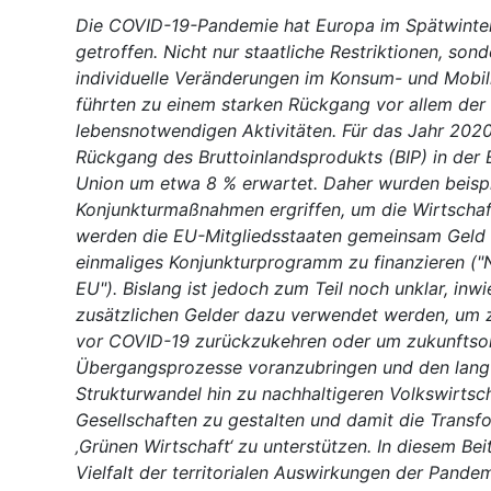
Die COVID-19-Pandemie hat Europa im Spätwinter
getroffen. Nicht nur staatliche Restriktionen, sond
individuelle Veränderungen im Konsum- und Mobili
führten zu einem starken Rückgang vor allem der 
lebensnotwendigen Aktivitäten. Für das Jahr 2020
Rückgang des Bruttoinlandsprodukts (BIP) in der
Union um etwa 8 % erwartet. Daher wurden beispi
Konjunkturmaßnahmen ergriffen, um die Wirtschaft
werden die EU-Mitgliedsstaaten gemeinsam Geld l
einmaliges Konjunkturprogramm zu finanzieren ("
EU"). Bislang ist jedoch zum Teil noch unklar, inwi
zusätzlichen Gelder dazu verwendet werden, um 
vor COVID-19 zurückzukehren oder um zukunftsor
Übergangsprozesse voranzubringen und den langf
Strukturwandel hin zu nachhaltigeren Volkswirtsc
Gesellschaften zu gestalten und damit die Transf
‚Grünen Wirtschaft‘ zu unterstützen. In diesem Bei
Vielfalt der territorialen Auswirkungen der Pandem