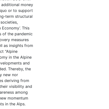
e additional money
 quo or to support
ng-term structural
societies,
n Economy’. This
cts of the pandemic
ecovery measures
ll as insights from
ct "Alpine
omy in the Alpine
developments and
ded. Thereby, the
ly new nor
es deriving from
eir visibility and
awareness among
er new momentum
s in the Alps.