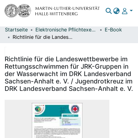
Startseite
Elektronische Pflichtexemplare
E-Book
Bereiche & Sammlungen
Richtlinie für die Landeswettbewerbe im Rettungsschwimmen für JRK-Gruppen in der Wasserwacht im DRK Landesverband Sachsen-Anhalt e. V. / Jugendrotkreuz im DRK Landesverband Sachsen-Anhalt e. V.
Das gesamte Repositorium
Statistiken
Richtlinie für die Landeswettbewerbe im
Rettungsschwimmen für JRK-Gruppen in
der Wasserwacht im DRK Landesverband
Sachsen-Anhalt e. V. / Jugendrotkreuz im
DRK Landesverband Sachsen-Anhalt e. V.