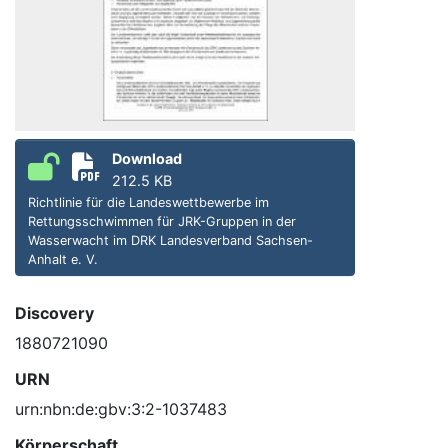
Download
212.5 KB
Richtlinie für die Landeswettbewerbe im
Rettungsschwimmen für JRK-Gruppen in der
Wasserwacht im DRK Landesverband Sachsen-
Anhalt e. V.
Discovery
1880721090
URN
urn:nbn:de:gbv:3:2-1037483
Körperschaft