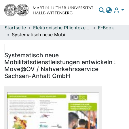
Startseite
Elektronische Pflichtexemplare
E-Book
Bereiche & Sammlungen
Systematisch neue Mobilitätsdienstleistungen entwickeln : Move@ÖV / Nahverkehrsservice Sachsen-Anhalt GmbH
Das gesamte Repositorium
Statistiken
Systematisch neue
Mobilitätsdienstleistungen entwickeln :
Move@ÖV / Nahverkehrsservice
Sachsen-Anhalt GmbH