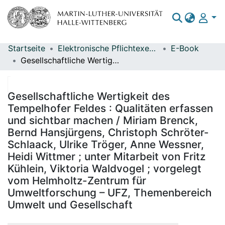
Startseite
Elektronische Pflichtexemplare
E-Book
Bereiche & Sammlungen
Gesellschaftliche Wertigkeit des Tempelhofer Feldes : Qualitäten erfassen und sichtbar machen / Miriam Brenck, Bernd Hansjürgens, Christoph Schröter-Schlaack, Ulrike Tröger, Anne Wessner, Heidi Wittmer ; unter Mitarbeit von Fritz Kühlein, Viktoria Waldvogel ; vorgelegt vom Helmholtz-Zentrum für Umweltforschung – UFZ, Themenbereich Umwelt und Gesellschaft
Das gesamte Repositorium
Statistiken
Gesellschaftliche Wertigkeit des
Tempelhofer Feldes : Qualitäten erfassen
und sichtbar machen / Miriam Brenck,
Bernd Hansjürgens, Christoph Schröter-
Schlaack, Ulrike Tröger, Anne Wessner,
Heidi Wittmer ; unter Mitarbeit von Fritz
Kühlein, Viktoria Waldvogel ; vorgelegt
vom Helmholtz-Zentrum für
Umweltforschung – UFZ, Themenbereich
Umwelt und Gesellschaft