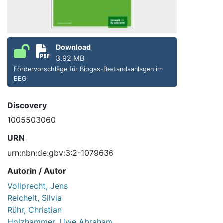
Download
3.92 MB
Fördervorschläge für Biogas-Bestandsanlagen im
EEG
Discovery
1005503060
URN
urn:nbn:de:gbv:3:2-1079636
Autorin / Autor
Vollprecht, Jens
Reichelt, Silvia
Rühr, Christian
Holzhammer, Uwe Abraham