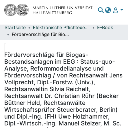
Startseite
Elektronische Pflichtexemplare
E-Book
Bereiche & Sammlungen
Fördervorschläge für Biogas-Bestandsanlagen im EEG : Status-quo-Analyse, Reformmodellanalyse und Fördervorschlag / von Rechtsanwalt Jens Vollprecht, Dipl.-Forstw. (Univ.), Rechtsanwältin Silvia Reichelt, Rechtsanwalt Dr. Christian Rühr (Becker Büttner Held, Rechtsanwälte Wirtschaftsprüfer Steuerberater, Berlin) und Dipl.-Ing. (FH) Uwe Holzhammer, Dipl.-Wirtsch.-Ing. Manuel Stelzer, M. Sc. Henning Hahn (Fraunhofer-Institut für Windenergie und Energiesystemtechnik, Kassel) ; im Auftrag des Umweltbundesamtes ; Durchführung der Studie: Becker Büttner Held, Rechtsanwälte Wirtschaftsprüfer Steuerberater, Fraunhofer-Institut für Windenergie und Energiesystemtechnik ; Redaktion: Fachgebiet I 2.3 Erneuerbare Energien Reinhard Herbener
Das gesamte Repositorium
Statistiken
Fördervorschläge für Biogas-
Bestandsanlagen im EEG : Status-quo-
Analyse, Reformmodellanalyse und
Fördervorschlag / von Rechtsanwalt Jens
Vollprecht, Dipl.-Forstw. (Univ.),
Rechtsanwältin Silvia Reichelt,
Rechtsanwalt Dr. Christian Rühr (Becker
Büttner Held, Rechtsanwälte
Wirtschaftsprüfer Steuerberater, Berlin)
und Dipl.-Ing. (FH) Uwe Holzhammer,
Dipl.-Wirtsch.-Ing. Manuel Stelzer, M. Sc.