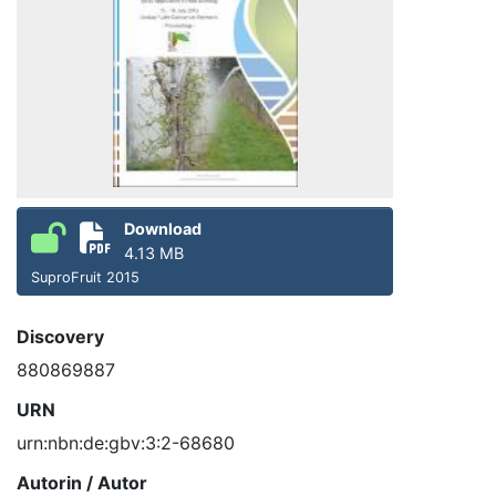
Download
4.13 MB
SuproFruit 2015
Discovery
880869887
URN
urn:nbn:de:gbv:3:2-68680
Autorin / Autor