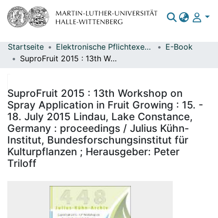
Startseite
Elektronische Pflichtexemplare
E-Book
Bereiche & Sammlungen
SuproFruit 2015 : 13th Workshop on Spray Application in Fruit Growing : 15. - 18. July 2015 Lindau, Lake Constance, Germany : proceedings / Julius Kühn-Institut, Bundesforschungsinstitut für Kulturpflanzen ; Herausgeber: Peter Triloff
Das gesamte Repositorium
Statistiken
SuproFruit 2015 : 13th Workshop on
Spray Application in Fruit Growing : 15. -
18. July 2015 Lindau, Lake Constance,
Germany : proceedings / Julius Kühn-
Institut, Bundesforschungsinstitut für
Kulturpflanzen ; Herausgeber: Peter
Triloff