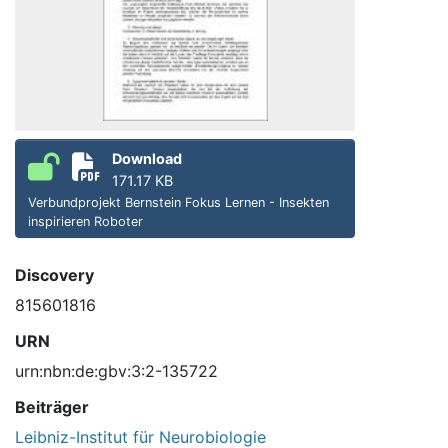
Download
171.17 KB
Verbundprojekt Bernstein Fokus Lernen - Insekten
inspirieren Roboter
Discovery
815601816
URN
urn:nbn:de:gbv:3:2-135722
Beiträger
Leibniz-Institut für Neurobiologie