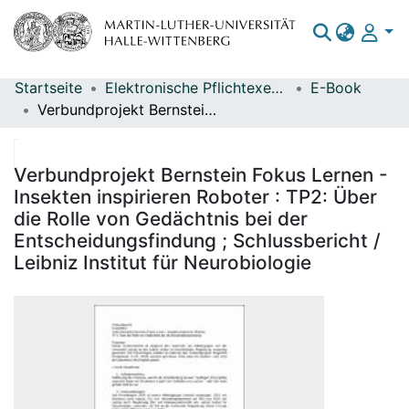
Startseite
Elektronische Pflichtexemplare
E-Book
Bereiche & Sammlungen
Verbundprojekt Bernstein Fokus Lernen - Insekten inspirieren Roboter : TP2: Über die Rolle von Gedächtnis bei der Entscheidungsfindung ; Schlussbericht / Leibniz Institut für Neurobiologie
Das gesamte Repositorium
Statistiken
Verbundprojekt Bernstein Fokus Lernen -
Insekten inspirieren Roboter : TP2: Über
die Rolle von Gedächtnis bei der
Entscheidungsfindung ; Schlussbericht /
Leibniz Institut für Neurobiologie