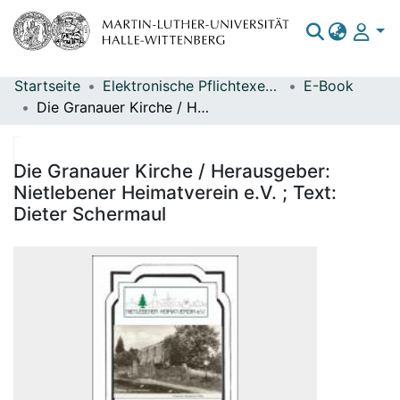
Startseite
Elektronische Pflichtexemplare
E-Book
Bereiche & Sammlungen
Die Granauer Kirche / Herausgeber: Nietlebener Heimatverein e.V. ; Text: Dieter Schermaul
Das gesamte Repositorium
Statistiken
Die Granauer Kirche / Herausgeber:
Nietlebener Heimatverein e.V. ; Text:
Dieter Schermaul