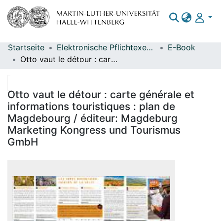
Startseite
Elektronische Pflichtexemplare
E-Book
Bereiche & Sammlungen
Otto vaut le détour : carte générale et informations touristiques : plan de Magdebourg / éditeur: Magdeburg Marketing Kongress und Tourismus GmbH
Das gesamte Repositorium
Statistiken
Otto vaut le détour : carte générale et
informations touristiques : plan de
Magdebourg / éditeur: Magdeburg
Marketing Kongress und Tourismus
GmbH