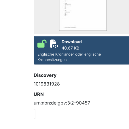
Download
40.67 KB
Englische Kronländer oder englische
Kronbesitzungen
Discovery
1019831928
URN
urn:nbn:de:gbv:3:2-90457