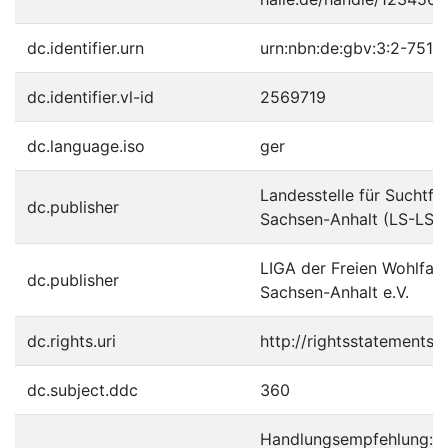
dc.identifier.urn
urn:nbn:de:gbv:3:2-7511
dc.identifier.vl-id
2569719
dc.language.iso
ger
Landesstelle für Suchtfr
dc.publisher
Sachsen-Anhalt (LS-LSA
LIGA der Freien Wohlfah
dc.publisher
Sachsen-Anhalt e.V.
dc.rights.uri
http://rightsstatements.
dc.subject.ddc
360
Handlungsempfehlung: Be