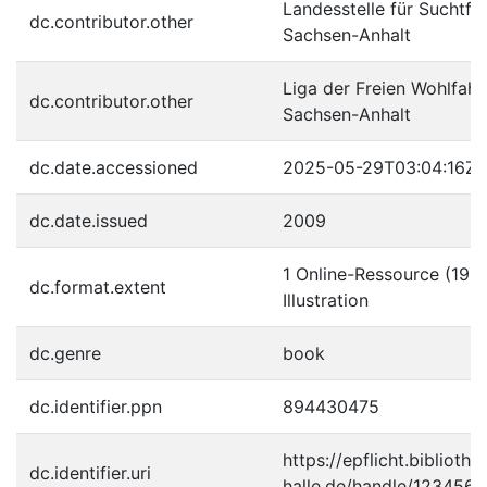
Landesstelle für Suchtfr
dc.contributor.other
Sachsen-Anhalt
Liga der Freien Wohlfahr
dc.contributor.other
Sachsen-Anhalt
dc.date.accessioned
2025-05-29T03:04:16Z
dc.date.issued
2009
1 Online-Ressource (19 S
dc.format.extent
Illustration
dc.genre
book
dc.identifier.ppn
894430475
https://epflicht.bibliothe
dc.identifier.uri
halle.de/handle/123456