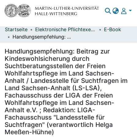
Startseite
Elektronische Pflichtexemplare
E-Book
Bereiche & Sammlungen
Handlungsempfehlung: Beitrag zur Kindeswohlsicherung durch Suchtberatungsstellen der Freien Wohlfahrtspflege im Land Sachsen-Anhalt / Landesstelle für Suchtfragen im Land Sachsen-Anhalt (LS-LSA), Fachausschuss der LIGA der Freien Wohlfahrtspflege im Land Sachsen-Anhalt e.V. ; Redaktion: LIGA-Fachausschuss "Landesstelle für Suchtfragen" (verantwortlich Helga Meeßen-Hühne)
Das gesamte Repositorium
Handlungsempfehlung: Beitrag zur
Statistiken
Kindeswohlsicherung durch
Suchtberatungsstellen der Freien
Wohlfahrtspflege im Land Sachsen-
Anhalt / Landesstelle für Suchtfragen im
Land Sachsen-Anhalt (LS-LSA),
Fachausschuss der LIGA der Freien
Wohlfahrtspflege im Land Sachsen-
Anhalt e.V. ; Redaktion: LIGA-
Fachausschuss "Landesstelle für
Suchtfragen" (verantwortlich Helga
Meeßen-Hühne)