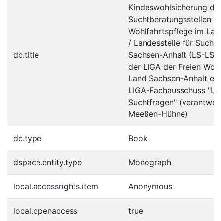
Kindeswohlsicherung du
Suchtberatungsstellen de
Wohlfahrtspflege im Lan
/ Landesstelle für Sucht
dc.title
Sachsen-Anhalt (LS-LSA
der LIGA der Freien Wohl
Land Sachsen-Anhalt e.V.
LIGA-Fachausschuss "Lan
Suchtfragen" (verantwor
Meeßen-Hühne)
dc.type
Book
dspace.entity.type
Monograph
local.accessrights.item
Anonymous
local.openaccess
true