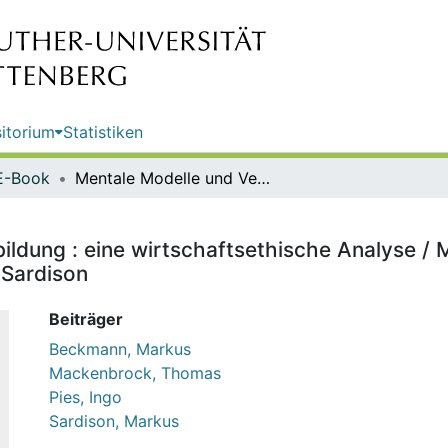
itorium
Statistiken
E-Book
Mentale Modelle und Vertrauensbildung : eine wirtschaftsethische Analyse / Markus Beckmann; Thomas Mackenbrock; Ingo Pies; Markus Sardison
ildung : eine wirtschaftsethische Analyse 
 Sardison
Beiträger
Beckmann, Markus
Mackenbrock, Thomas
Pies, Ingo
Sardison, Markus