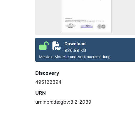
Download
926.99 KB
Mentale Modelle und Vertrauensbildung
Discovery
495122394
URN
urn:nbn:de:gbv:3:2-2039