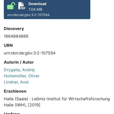
Download
7.04 MB
urn:nbn:de:gbv:3:2-107594
Discovery
1664884866
URN
urn:nbn:de:gbv:3:2-107594
Autorin / Autor
Drygalla, Andrej
Holtemöller, Oliver
Lindner, Axel
Erschienen
Halle (Saale) : Leibniz-Institut für Wirtschaftsforschung
Halle (IWH), [2019]