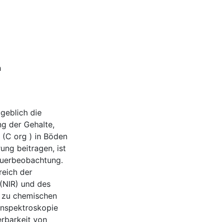
h
geblich die
g der Gehalte,
 (C org ) in Böden
ung beitragen, ist
auerbeobachtung.
reich der
 (NIR) und des
ve zu chemischen
enspektroskopie
erbarkeit von