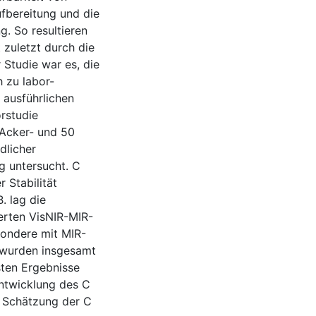
fbereitung und die
. So resultieren
 zuletzt durch die
 Studie war es, die
 zu labor-
 ausführlichen
rstudie
 Acker- und 50
dlicher
g untersucht. C
 Stabilität
. lag die
erten VisNIR-MIR-
sondere mit MIR-
 wurden insgesamt
sten Ergebnisse
Entwicklung des C
e Schätzung der C