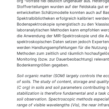
org -Vorräte fiel deutlich ungenauer aus. Heterog
Stoffverteilungen wurden auf der Feldskala gut er
entwickelten Schätzmodelle konnten auch auf Bas
Spektralbibliotheken erfolgreich kalibriert werden
Bodenspektroskopie synergistisch zu den ‘klassis
laboranalytischen Methoden kann empfohlen wer
die Anwendung der MIR-Spektroskopie und die A
spektroskopischen Daten setzen jedoch Experten
werden Handlungsempfehlungen für die Nutzung 
Methoden zum zeitlich und räumlich hochaufgelöst
Monitoring (bzw. zur Dauerbeobachtung) relevant
Bodenkenngrößen gegeben.
Soil organic matter (SOM) largely controls the e
of soils. The study of content, storage and qualit
(C org) in soils and soil parameters contributing
stabilization is therefore fundamental and a task
soil observation. Spectroscopic methods especial
range of visible wavelengths (Vis), the near infrar