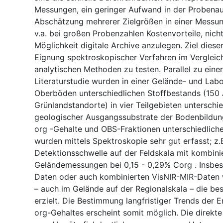
Messungen, ein geringer Aufwand in der Probenau
Abschätzung mehrerer Zielgrößen in einer Messung
v.a. bei großen Probenzahlen Kostenvorteile, nicht
Möglichkeit digitale Archive anzulegen. Ziel dieser
Eignung spektroskopischer Verfahren im Vergleich
analytischen Methoden zu testen. Parallel zu einer
Literaturstudie wurden in einer Gelände- und Labo
Oberböden unterschiedlichen Stoffbestands (150
Grünlandstandorte) in vier Teilgebieten unterschie
geologischer Ausgangssubstrate der Bodenbildun
org -Gehalte und OBS-Fraktionen unterschiedlicher
wurden mittels Spektroskopie sehr gut erfasst; z.B
Detektionsschwelle auf der Feldskala mit kombini
Geländemessungen bei 0,15 - 0,29% Corg . Insbe
Daten oder auch kombinierten VisNIR-MIR-Daten
– auch im Gelände auf der Regionalskala – die be
erzielt. Die Bestimmung langfristiger Trends der 
org-Gehaltes erscheint somit möglich. Die direkt