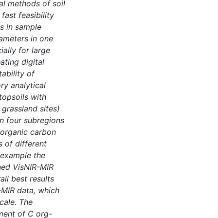
al methods of soil
ast feasibility
s in sample
rameters in one
ally for large
ating digital
ability of
y analytical
 topsoils with
 grassland sites)
in four subregions
l organic carbon
 of different
r example the
ined VisNIR-MIR
ll best results
-MIR data, which
scale. The
ment of C org-