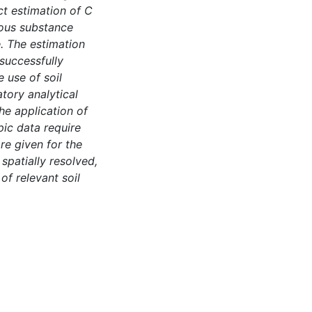
ct estimation of C
ous substance
e. The estimation
successfully
e use of soil
atory analytical
e application of
ic data require
e given for the
spatially resolved,
f relevant soil