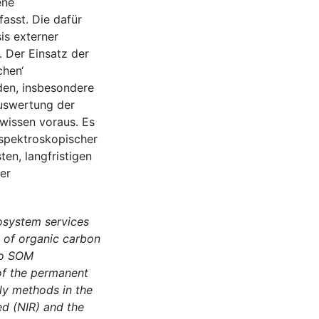
ene
fasst. Die dafür
is externer
. Der Einsatz der
chen‘
den, insbesondere
uswertung der
wissen voraus. Es
spektroskopischer
en, langfristigen
er
cosystem services
y of organic carbon
 to SOM
 of the permanent
ly methods in the
ed (NIR) and the