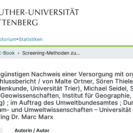
itorium
Statistiken
E-Book
Screening-Methoden zum kostengünstigen Nachweis einer Versorgung mit organischer Substanz auf Ackerböden und Grünland : Abschlussbericht / von Malte Ortner, Sören Thiele-Bruhn (Fachbereich VI - Raum- und Umweltwissenschaften - Bodenkunde, Universität Trier), Michael Seidel, Sebastian Semella, Michael Vohland (Fakultät für Physik und Geowissenschaften, Institut für Geographie, Geoinformatik und Fernerkundung Universität Leipzig) ; im Auftrag des Umweltbundesamtes ; Durchführung der Studie: Bodenkunde- Fachbereich VI Raum- und Umweltwissenschaften – Universität Trier ; Redaktion: Fachgebiet II 2.7 Bodenzustand, Bodenmonitoring Dr. Marc Marx
ünstigen Nachweis einer Versorgung mit or
lussbericht / von Malte Ortner, Sören Thiel
kunde, Universität Trier), Michael Seidel, 
 Geowissenschaften, Institut für Geographie
ig) ; im Auftrag des Umweltbundesamtes ; Du
- und Umweltwissenschaften – Universität Tr
ing Dr. Marc Marx
Autorin / Autor