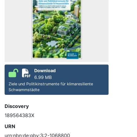
Download
6.99 MB
Ziele und Politikinstrumente für klimaresiliente
Schwammstädte
Discovery
189564383X
URN
urn:nbn:de:gbv:3:2-1068800