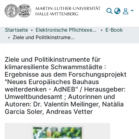
Startseite
Elektronische Pflichtexemplare
E-Book
Bereiche & Sammlungen
Ziele und Politikinstrumente für klimaresiliente Schwammstädte : Ergebnisse aus dem Forschungsprojekt "Neues Europäisches Bauhaus weiterdenken - AdNEB" / Herausgeber: Umweltbundesamt ; Autorinnen und Autoren: Dr. Valentin Meilinger, Natàlia Garcia Soler, Andreas Vetter
Das gesamte Repositorium
Statistiken
Ziele und Politikinstrumente für
klimaresiliente Schwammstädte :
Ergebnisse aus dem Forschungsprojekt
"Neues Europäisches Bauhaus
weiterdenken - AdNEB" / Herausgeber:
Umweltbundesamt ; Autorinnen und
Autoren: Dr. Valentin Meilinger, Natàlia
Garcia Soler, Andreas Vetter