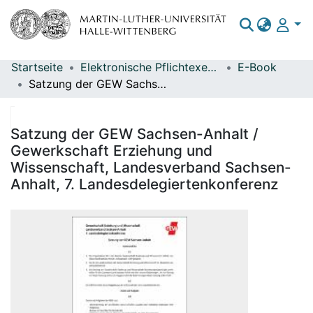
Startseite
Elektronische Pflichtexemplare
E-Book
Bereiche & Sammlungen
Satzung der GEW Sachsen-Anhalt / Gewerkschaft Erziehung und Wissenschaft, Landesverband Sachsen-Anhalt, 7. Landesdelegiertenkonferenz
Das gesamte Repositorium
Statistiken
Satzung der GEW Sachsen-Anhalt /
Gewerkschaft Erziehung und
Wissenschaft, Landesverband Sachsen-
Anhalt, 7. Landesdelegiertenkonferenz