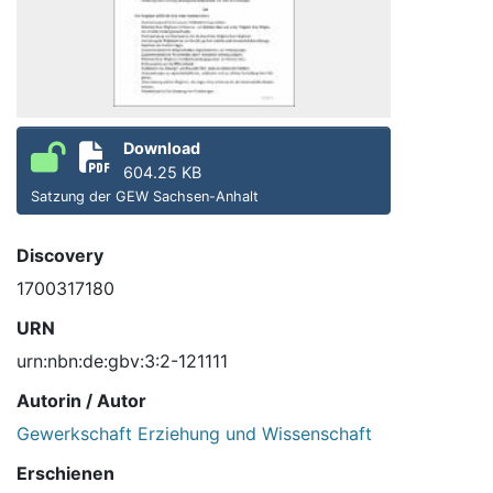
Download
604.25 KB
Satzung der GEW Sachsen-Anhalt
Discovery
1700317180
URN
urn:nbn:de:gbv:3:2-121111
Autorin / Autor
Gewerkschaft Erziehung und Wissenschaft
Erschienen