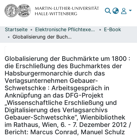
Startseite
Elektronische Pflichtexemplare
E-Book
Bereiche & Sammlungen
Globalisierung der Buchmärkte um 1800 : die Erschließung des Buchmarktes der Habsburgermonarchie durch das Verlagsunternehmen Gebauer-Schwetschke : Arbeitsgespräch in Anknüpfung an das DFG-Projekt „Wissenschaftliche Erschließung und Digitalisierung des Verlagsarchivs Gebauer-Schwetschke“, Wienbibliothek im Rathaus, Wien, 6. - 7. Dezember 2012 / Bericht: Marcus Conrad, Manuel Schulz
Das gesamte Repositorium
Statistiken
Globalisierung der Buchmärkte um 1800 :
die Erschließung des Buchmarktes der
Habsburgermonarchie durch das
Verlagsunternehmen Gebauer-
Schwetschke : Arbeitsgespräch in
Anknüpfung an das DFG-Projekt
„Wissenschaftliche Erschließung und
Digitalisierung des Verlagsarchivs
Gebauer-Schwetschke“, Wienbibliothek
im Rathaus, Wien, 6. - 7. Dezember 2012 /
Bericht: Marcus Conrad, Manuel Schulz