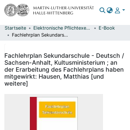
Startseite
Elektronische Pflichtexemplare
E-Book
Bereiche & Sammlungen
Fachlehrplan Sekundarschule - Deutsch / Sachsen-Anhalt, Kultusministerium ; an der Erarbeitung des Fachlehrplans haben mitgewirkt: Hausen, Matthias [und weitere]
Das gesamte Repositorium
Statistiken
Fachlehrplan Sekundarschule - Deutsch /
Sachsen-Anhalt, Kultusministerium ; an
der Erarbeitung des Fachlehrplans haben
mitgewirkt: Hausen, Matthias [und
weitere]