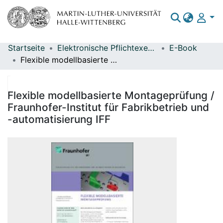
Startseite
Elektronische Pflichtexemplare
E-Book
Bereiche & Sammlungen
Flexible modellbasierte Montageprüfung / Fraunhofer-Institut für Fabrikbetrieb und -automatisierung IFF
Das gesamte Repositorium
Statistiken
Flexible modellbasierte Montageprüfung /
Fraunhofer-Institut für Fabrikbetrieb und
-automatisierung IFF