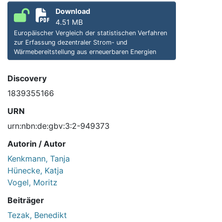
Download
4.51 MB
Europäischer Vergleich der statistischen Verfahren
zur Erfassung dezentraler Strom- und
Wärmebereitstellung aus erneuerbaren Energien
Discovery
1839355166
URN
urn:nbn:de:gbv:3:2-949373
Autorin / Autor
Kenkmann, Tanja
Hünecke, Katja
Vogel, Moritz
Beiträger
Tezak, Benedikt