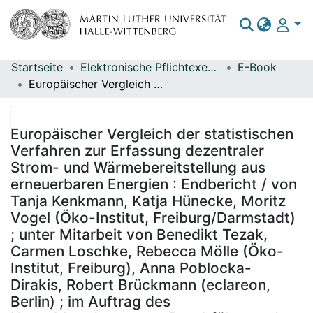
Startseite
Elektronische Pflichtexemplare
E-Book
Bereiche & Sammlungen
Europäischer Vergleich der statistischen Verfahren zur Erfassung dezentraler Strom- und Wärmebereitstellung aus erneuerbaren Energien : Endbericht / von Tanja Kenkmann, Katja Hünecke, Moritz Vogel (Öko-Institut, Freiburg/Darmstadt) ; unter Mitarbeit von Benedikt Tezak, Carmen Loschke, Rebecca Mölle (Öko-Institut, Freiburg), Anna Poblocka-Dirakis, Robert Brückmann (eclareon, Berlin) ; im Auftrag des Umweltbundesamtes ; Durchführung der Studie: Öko-Institut e.V. ; Redaktion: Fachgebiet V 1.5 Energiedaten - Geschäftsstelle der Arbeitsgruppe Erneuerbare Energien-Statistik (AGEE-Stat) - Roman Engelhardt, Michael Memmler
Das gesamte Repositorium
Statistiken
Europäischer Vergleich der statistischen
Verfahren zur Erfassung dezentraler
Strom- und Wärmebereitstellung aus
erneuerbaren Energien : Endbericht / von
Tanja Kenkmann, Katja Hünecke, Moritz
Vogel (Öko-Institut, Freiburg/Darmstadt)
; unter Mitarbeit von Benedikt Tezak,
Carmen Loschke, Rebecca Mölle (Öko-
Institut, Freiburg), Anna Poblocka-
Dirakis, Robert Brückmann (eclareon,
Berlin) ; im Auftrag des