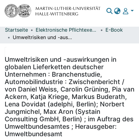
Startseite
Elektronische Pflichtexemplare
E-Book
Bereiche & Sammlungen
Umweltrisiken und -auswirkungen in globalen Lieferketten deutscher Unternehmen : Branchenstudie, Automobilindustrie : Zwischenbericht / von Daniel Weiss, Carolin Grüning, Pia van Ackern, Katja Kriege, Markus Buderath, Lena Dovidat (adelphi, Berlin); Norbert Jungmichel, Max Aron (Systain Consulting GmbH, Berlin) ; im Auftrag des Umweltbundesamtes ; Herausgeber: Umweltbundesamt
Das gesamte Repositorium
Statistiken
Umweltrisiken und -auswirkungen in
globalen Lieferketten deutscher
Unternehmen : Branchenstudie,
Automobilindustrie : Zwischenbericht /
von Daniel Weiss, Carolin Grüning, Pia van
Ackern, Katja Kriege, Markus Buderath,
Lena Dovidat (adelphi, Berlin); Norbert
Jungmichel, Max Aron (Systain
Consulting GmbH, Berlin) ; im Auftrag des
Umweltbundesamtes ; Herausgeber:
Umweltbundesamt