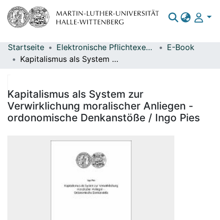
Startseite
Elektronische Pflichtexemplare
E-Book
Bereiche & Sammlungen
Kapitalismus als System zur Verwirklichung moralischer Anliegen - ordonomische Denkanstöße / Ingo Pies
Das gesamte Repositorium
Statistiken
Kapitalismus als System zur
Verwirklichung moralischer Anliegen -
ordonomische Denkanstöße / Ingo Pies