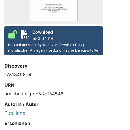
Download
553.94 KB
Kapitalismus als System zur Verwirklichung
moralischer Anliegen - ordonomische Denkanstöße
Discovery
1751849694
URN
urn:nbn:de:gbv:3:2-134548
Autorin / Autor
Pies, Ingo
Erschienen