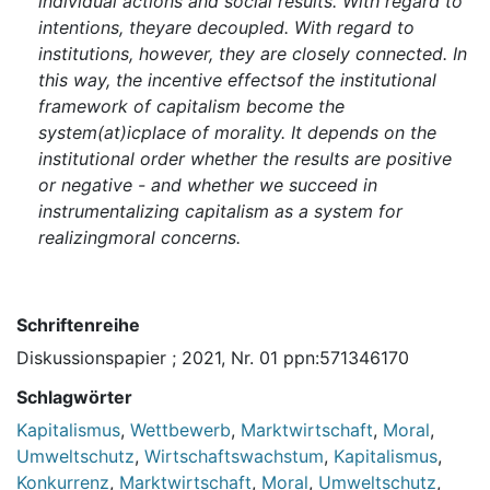
individual actions and social results. With regard to
intentions, theyare decoupled. With regard to
institutions, however, they are closely connected. In
this way, the incentive effectsof the institutional
framework of capitalism become the
system(at)icplace of morality. It depends on the
institutional order whether the results are positive
or negative - and whether we succeed in
instrumentalizing capitalism as a system for
realizingmoral concerns.
Schriftenreihe
Diskussionspapier ; 2021, Nr. 01 ppn:571346170
Schlagwörter
Kapitalismus
,
Wettbewerb
,
Marktwirtschaft
,
Moral
,
Umweltschutz
,
Wirtschaftswachstum
,
Kapitalismus
,
Konkurrenz
,
Marktwirtschaft
,
Moral
,
Umweltschutz
,