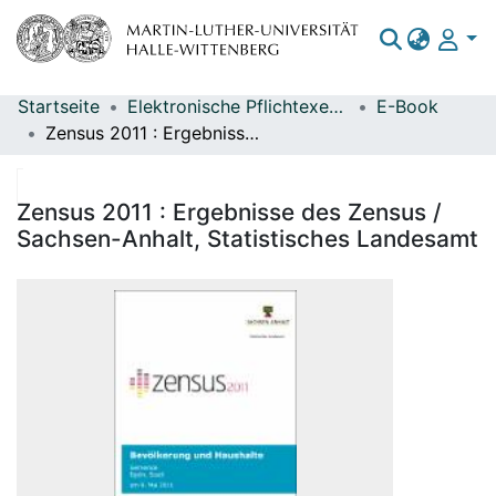
Startseite
Elektronische Pflichtexemplare
E-Book
Bereiche & Sammlungen
Zensus 2011 : Ergebnisse des Zensus / Sachsen-Anhalt, Statistisches Landesamt
Das gesamte Repositorium
Statistiken
Zensus 2011 : Ergebnisse des Zensus /
Sachsen-Anhalt, Statistisches Landesamt