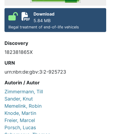
Download
5.84 MB
Illegal treatment of end-of-life vehicels
Discovery
182381865X
URN
urn:nbn:de:gbv:3:2-925723
Autorin / Autor
Zimmermann, Till
Sander, Knut
Memelink, Robin
Knode, Martin
Freier, Marcel
Porsch, Lucas