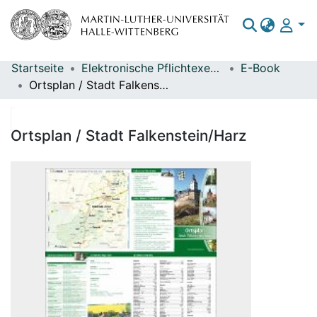
Startseite
Elektronische Pflichtexemplare
E-Book
Bereiche & Sammlungen
Ortsplan / Stadt Falkenstein/Harz
Das gesamte Repositorium
Statistiken
Ortsplan / Stadt Falkenstein/Harz