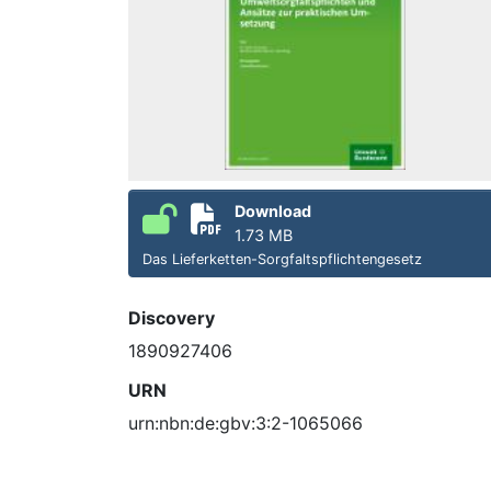
Download
1.73 MB
Das Lieferketten-Sorgfaltspflichtengesetz
Discovery
1890927406
URN
urn:nbn:de:gbv:3:2-1065066