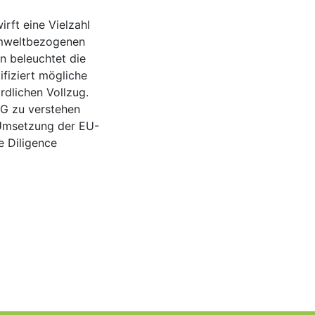
rft eine Vielzahl
umweltbezogenen
en beleuchtet die
fiziert mögliche
dlichen Vollzug.
SG zu verstehen
e Umsetzung der EU-
e Diligence