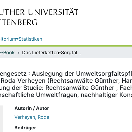
itorium
Statistiken
E-Book
Das Lieferketten-Sorgfaltspflichtengesetz : Auslegung der Umweltsorgfaltspflichten und Ansätze zur praktischen Umsetzung / von Dr. Roda Verheyen (Rechtsanwälte Günther, Hamburg) ; im Auftrag des Umweltbundesamtes ; Durchführung der Studie: Rechtsanwälte Günther ; Fachliche Begleitung: Fachgebiet I 1.4 Wirtschafts- und sozialwissenschaftliche Umweltfragen, nachhaltiger Konsum - Christoph Töpfer
tengesetz : Auslegung der Umweltsorgfaltspf
 Roda Verheyen (Rechtsanwälte Günther, Ham
g der Studie: Rechtsanwälte Günther ; Fachl
enschaftliche Umweltfragen, nachhaltiger Ko
Autorin / Autor
Verheyen, Roda
Beiträger