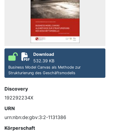
Download
532.39 KB
Business Model Canvas als Methode zur
Strukturierung des Geschäftsmodells
Discovery
192292234X
URN
urn:nbn:de:gbv:3:2-1131386
Körperschaft