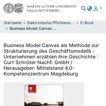
Startseite
Elektronische Pflichtexemplare
E-Book
Bereiche & Sammlungen
Business Model Canvas als Methode zur Strukturierung des Geschäftsmodells : Unternehmen erzählen ihre Geschichte : Curt Schröter Nachf. GmbH / Herausgeber: Mittelstand 4.0-Kompetenzzentrum Magdeburg
Das gesamte Repositorium
Statistiken
Business Model Canvas als Methode zur
Strukturierung des Geschäftsmodells :
Unternehmen erzählen ihre Geschichte :
Curt Schröter Nachf. GmbH /
Herausgeber: Mittelstand 4.0-
Kompetenzzentrum Magdeburg