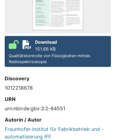
Download
151.66 KB
Qualitätskontrolle von Flüssigkeiten mittels
Radiospektroskopie
Discovery
1012218678
URN
urn:nbn:de:gbv:3:2-84551
Autorin / Autor
Fraunhofer-Institut für Fabrikbetrieb und -
automatisierung IFF