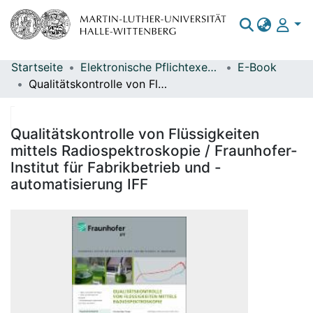
Startseite
Elektronische Pflichtexemplare
E-Book
Bereiche & Sammlungen
Qualitätskontrolle von Flüssigkeiten mittels Radiospektroskopie / Fraunhofer-Institut für Fabrikbetrieb und -automatisierung IFF
Das gesamte Repositorium
Statistiken
Qualitätskontrolle von Flüssigkeiten
mittels Radiospektroskopie / Fraunhofer-
Institut für Fabrikbetrieb und -
automatisierung IFF