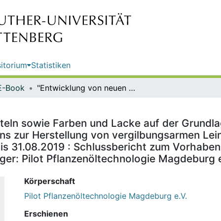
itorium
Statistiken
E-Book
"Entwicklung von neuen Bindemitteln sowie Farben und Lacke auf der Grundlage von vergilbungsarmen Leinöl", TV 1: Entwicklung eines Verfahrens zur Herstellung von vergilbungsarmen Leinöl : Schlussbericht zum Vorhaben : Laufzeit: 01.09.2017 bis 31.08.2019 : Schlussbericht zum Vorhaben : Laufzeit: 01.09.2017 bis 31.08.2019 / Zuwendungsempfänger: Pilot Pflanzenöltechnologie Magdeburg e.V.
teln sowie Farben und Lacke auf der Grundla
ns zur Herstellung von vergilbungsarmen Lein
is 31.08.2019 : Schlussbericht zum Vorhaben 
r: Pilot Pflanzenöltechnologie Magdeburg e
Körperschaft
Pilot Pflanzenöltechnologie Magdeburg e.V.
Erschienen