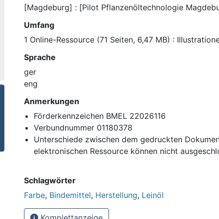
[Magdeburg] : [Pilot Pflanzenöltechnologie Magdebu
Umfang
1 Online-Ressource (71 Seiten, 6,47 MB) : Illustrati
Sprache
ger
eng
Anmerkungen
Förderkennzeichen BMEL 22026116
Verbundnummer 01180378
Unterschiede zwischen dem gedruckten Dokumen
elektronischen Ressource können nicht ausgesch
Schlagwörter
Farbe
,
Bindemittel
,
Herstellung
,
Leinöl
Komplettanzeige