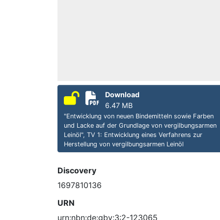
Download
6.47 MB
"Entwicklung von neuen Bindemitteln sowie Farben
und Lacke auf der Grundlage von vergilbungsarmen
Leinöl", TV 1: Entwicklung eines Verfahrens zur
Herstellung von vergilbungsarmen Leinöl
Discovery
1697810136
URN
urn:nbn:de:gbv:3:2-123065