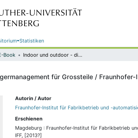
itorium
Statistiken
E-Book
Indoor und outdoor - digitales Lagermanagement für Grossteile / Fraunhofer-Institut für Fabrikbetrieb und -automatisierung IFF
agermanagement für Grossteile / Fraunhofer-In
Autorin / Autor
Fraunhofer-Institut für Fabrikbetrieb und -automatisi
Erschienen
Magdeburg : Fraunhofer-Institut für Fabrikbetrieb u
IFF, [2013?]