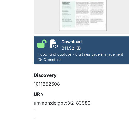
Download
311.92 KB
Indoor und outdoor - digitales Lagermanagement
für Grossteile
Discovery
1011852608
URN
urn:nbn:de:gbv:3:2-83980