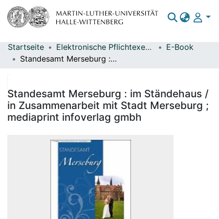
Startseite
Elektronische Pflichtexemplare
E-Book
Bereiche & Sammlungen
Standesamt Merseburg : im Ständehaus / in Zusammenarbeit mit Stadt Merseburg ; mediaprint infoverlag gmbh
Das gesamte Repositorium
Statistiken
Standesamt Merseburg : im Ständehaus /
in Zusammenarbeit mit Stadt Merseburg ;
mediaprint infoverlag gmbh