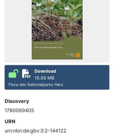
Download
16.69 MB
Flora des Nationalparks Harz
Discovery
1780069405
URN
urn:nbn:de:gbv:3:2-144122