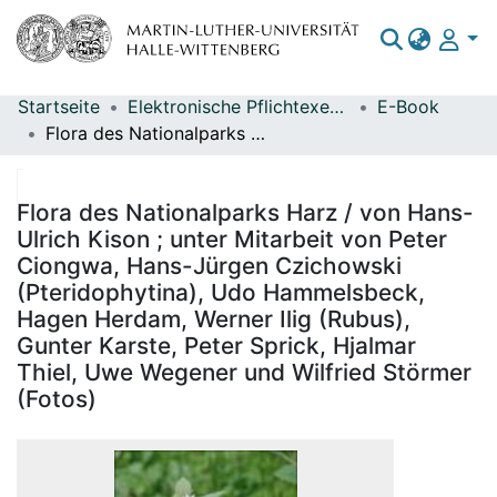
Startseite
Elektronische Pflichtexemplare
E-Book
Bereiche & Sammlungen
Flora des Nationalparks Harz / von Hans-Ulrich Kison ; unter Mitarbeit von Peter Ciongwa, Hans-Jürgen Czichowski (Pteridophytina), Udo Hammelsbeck, Hagen Herdam, Werner Ilig (Rubus), Gunter Karste, Peter Sprick, Hjalmar Thiel, Uwe Wegener und Wilfried Störmer (Fotos)
Das gesamte Repositorium
Statistiken
Flora des Nationalparks Harz / von Hans-
Ulrich Kison ; unter Mitarbeit von Peter
Ciongwa, Hans-Jürgen Czichowski
(Pteridophytina), Udo Hammelsbeck,
Hagen Herdam, Werner Ilig (Rubus),
Gunter Karste, Peter Sprick, Hjalmar
Thiel, Uwe Wegener und Wilfried Störmer
(Fotos)