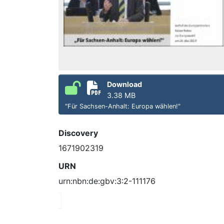
Download
3.38 MB
"Für Sachsen-Anhalt: Europa wählen!"
Discovery
1671902319
URN
urn:nbn:de:gbv:3:2-111176