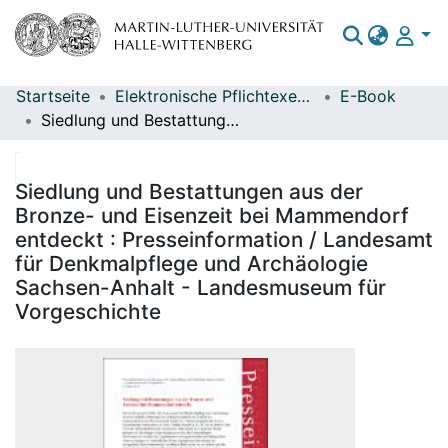
Startseite
Elektronische Pflichtexemplare
E-Book
Bereiche & Sammlungen
Siedlung und Bestattungen aus der Bronze- und Eisenzeit bei Mammendorf entdeckt : Presseinformation / Landesamt für Denkmalpflege und Archäologie Sachsen-Anhalt - Landesmuseum für Vorgeschichte
Das gesamte Repositorium
Statistiken
Siedlung und Bestattungen aus der
Bronze- und Eisenzeit bei Mammendorf
entdeckt : Presseinformation / Landesamt
für Denkmalpflege und Archäologie
Sachsen-Anhalt - Landesmuseum für
Vorgeschichte