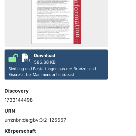
Download
586.88 KB
Siedlung und Bestattungen aus der Bronze- und
Eisenzeit bei Mammendorf entdeckt
Discovery
1733144498
URN
urn:nbn:de:gbv:3:2-125557
Körperschaft