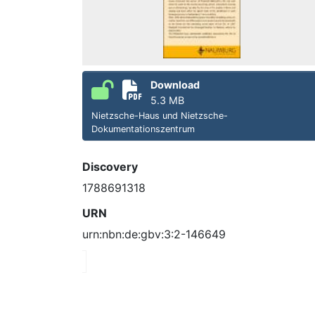
Download
5.3 MB
Nietzsche-Haus und Nietzsche-
Dokumentationszentrum
Discovery
1788691318
URN
urn:nbn:de:gbv:3:2-146649