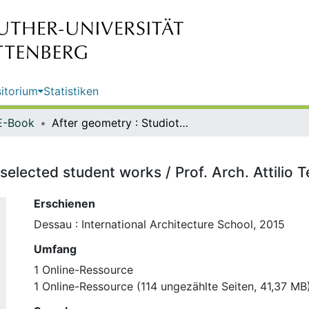
itorium
Statistiken
E-Book
After geometry : Studioterragni : selected student works / Prof. Arch. Attilio Terragni
selected student works / Prof. Arch. Attilio T
Erschienen
Dessau : International Architecture School, 2015
Umfang
1 Online-Ressource
1 Online-Ressource (114 ungezählte Seiten, 41,37 MB) 