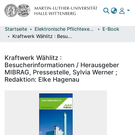
Startseite
Elektronische Pflichtexemplare
E-Book
Bereiche & Sammlungen
Kraftwerk Wählitz : Besucherinformationen / Herausgeber MIBRAG, Pressestelle, Sylvia Werner ; Redaktion: Elke Hagenau
Das gesamte Repositorium
Statistiken
Kraftwerk Wählitz :
Besucherinformationen / Herausgeber
MIBRAG, Pressestelle, Sylvia Werner ;
Redaktion: Elke Hagenau