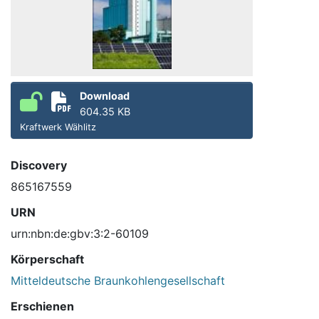
Download
604.35 KB
Kraftwerk Wählitz
Discovery
865167559
URN
urn:nbn:de:gbv:3:2-60109
Körperschaft
Mitteldeutsche Braunkohlengesellschaft
Erschienen