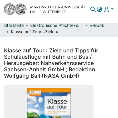
Startseite
Elektronische Pflichtexemplare
E-Book
Bereiche & Sammlungen
Klasse auf Tour : Ziele und Tipps für Schulausflüge mit Bahn und Bus / Herausgeber: Nahverkehrsservice Sachsen-Anhalt GmbH ; Redaktion: Wolfgang Ball (NASA GmbH)
Das gesamte Repositorium
Statistiken
Klasse auf Tour : Ziele und Tipps für
Schulausflüge mit Bahn und Bus /
Herausgeber: Nahverkehrsservice
Sachsen-Anhalt GmbH ; Redaktion:
Wolfgang Ball (NASA GmbH)