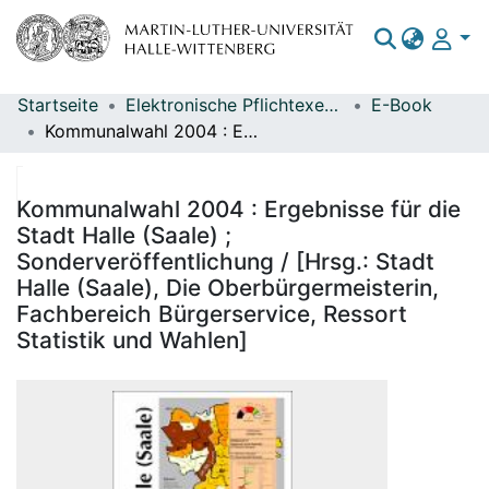
Startseite
Elektronische Pflichtexemplare
E-Book
Bereiche & Sammlungen
Kommunalwahl 2004 : Ergebnisse für die Stadt Halle (Saale) ; Sonderveröffentlichung / [Hrsg.: Stadt Halle (Saale), Die Oberbürgermeisterin, Fachbereich Bürgerservice, Ressort Statistik und Wahlen]
Das gesamte Repositorium
Statistiken
Kommunalwahl 2004 : Ergebnisse für die
Stadt Halle (Saale) ;
Sonderveröffentlichung / [Hrsg.: Stadt
Halle (Saale), Die Oberbürgermeisterin,
Fachbereich Bürgerservice, Ressort
Statistik und Wahlen]