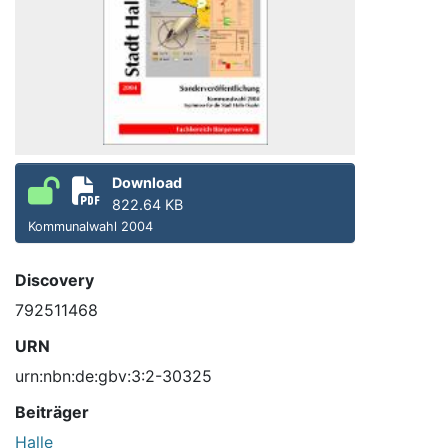
Download
822.64 KB
Kommunalwahl 2004
Discovery
792511468
URN
urn:nbn:de:gbv:3:2-30325
Beiträger
Halle