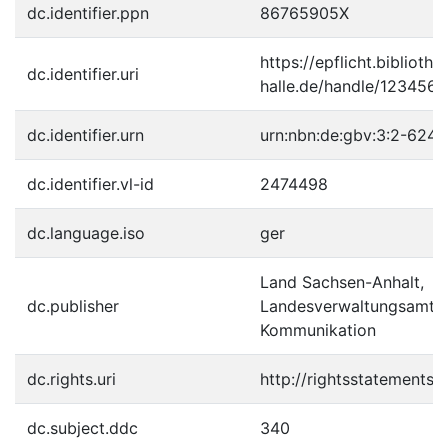
dc.identifier.ppn
86765905X
https://epflicht.bibliothe
dc.identifier.uri
halle.de/handle/123456
dc.identifier.urn
urn:nbn:de:gbv:3:2-6247
dc.identifier.vl-id
2474498
dc.language.iso
ger
Land Sachsen-Anhalt,
dc.publisher
Landesverwaltungsamt, S
Kommunikation
dc.rights.uri
http://rightsstatements.
dc.subject.ddc
340