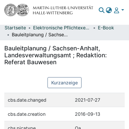
Startseite
Elektronische Pflichtexemplare
E-Book
Bereiche & Sammlungen
Bauleitplanung / Sachsen-Anhalt, Landesverwaltungsamt ; Redaktion: Referat Bauwesen
Das gesamte Repositorium
Bauleitplanung / Sachsen-Anhalt,
Statistiken
Landesverwaltungsamt ; Redaktion:
Referat Bauwesen
Kurzanzeige
cbs.date.changed
2021-07-27
cbs.date.creation
2016-09-13
cbs.picatype
Oa