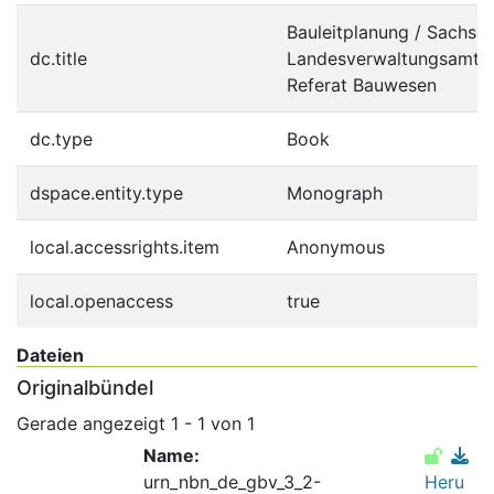
Bauleitplanung / Sachsen
dc.title
Landesverwaltungsamt ; 
Referat Bauwesen
dc.type
Book
dspace.entity.type
Monograph
local.accessrights.item
Anonymous
local.openaccess
true
Dateien
Originalbündel
Gerade angezeigt
1 - 1 von 1
Name:
urn_nbn_de_gbv_3_2-
Heru