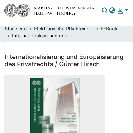
Startseite
Elektronische Pflichtexemplare
E-Book
Bereiche & Sammlungen
Internationalisierung und Europäisierung des Privatrechts / Günter Hirsch
Das gesamte Repositorium
Statistiken
Internationalisierung und Europäisierung
des Privatrechts / Günter Hirsch