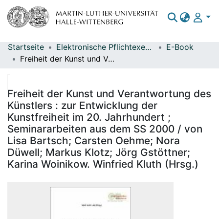
Startseite
Elektronische Pflichtexemplare
E-Book
Bereiche & Sammlungen
Freiheit der Kunst und Verantwortung des Künstlers : zur Entwicklung der Kunstfreiheit im 20. Jahrhundert ; Seminararbeiten aus dem SS 2000 / von Lisa Bartsch; Carsten Oehme; Nora Düwell; Markus Klotz; Jörg Gstöttner; Karina Woinikow. Winfried Kluth (Hrsg.)
Das gesamte Repositorium
Statistiken
Freiheit der Kunst und Verantwortung des
Künstlers : zur Entwicklung der
Kunstfreiheit im 20. Jahrhundert ;
Seminararbeiten aus dem SS 2000 / von
Lisa Bartsch; Carsten Oehme; Nora
Düwell; Markus Klotz; Jörg Gstöttner;
Karina Woinikow. Winfried Kluth (Hrsg.)