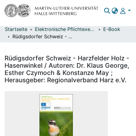
Startseite
Elektronische Pflichtexemplare
E-Book
Bereiche & Sammlungen
Rüdigsdorfer Schweiz - Harzfelder Holz - Hasenwinkel / Autoren: Dr. Klaus George, Esther Czymoch & Konstanze May ; Herausgeber: Regionalverband Harz e.V.
Das gesamte Repositorium
Statistiken
Rüdigsdorfer Schweiz - Harzfelder Holz -
Hasenwinkel / Autoren: Dr. Klaus George,
Esther Czymoch & Konstanze May ;
Herausgeber: Regionalverband Harz e.V.