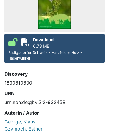
Download
6.73 MB
Rüdigsdorfer Schweiz - Harzfelder Holz -
Hasenwinkel
Discovery
1830610600
URN
urn:nbn:de:gbv:3:2-932458
Autorin / Autor
George, Klaus
Czymoch, Esther