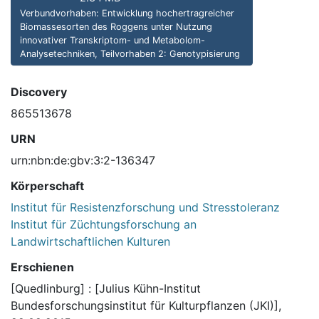
Verbundvorhaben: Entwicklung hochertragreicher
Biomassesorten des Roggens unter Nutzung
innovativer Transkriptom- und Metabolom-
Analysetechniken, Teilvorhaben 2: Genotypisierung
Discovery
865513678
URN
urn:nbn:de:gbv:3:2-136347
Körperschaft
Institut für Resistenzforschung und Stresstoleranz
Institut für Züchtungsforschung an
Landwirtschaftlichen Kulturen
Erschienen
[Quedlinburg] : [Julius Kühn-Institut
Bundesforschungsinstitut für Kulturpflanzen (JKI)],