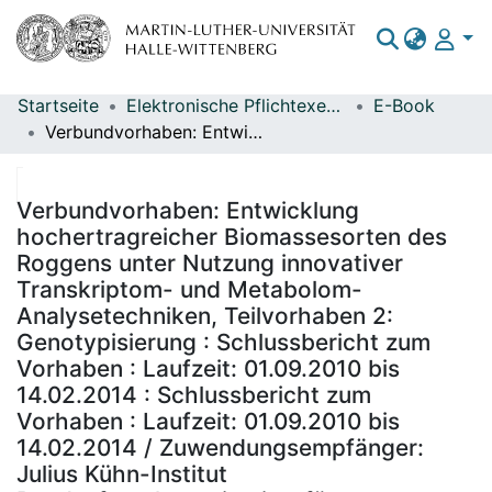
Startseite
Elektronische Pflichtexemplare
E-Book
Bereiche & Sammlungen
Verbundvorhaben: Entwicklung hochertragreicher Biomassesorten des Roggens unter Nutzung innovativer Transkriptom- und Metabolom-Analysetechniken, Teilvorhaben 2: Genotypisierung : Schlussbericht zum Vorhaben : Laufzeit: 01.09.2010 bis 14.02.2014 : Schlussbericht zum Vorhaben : Laufzeit: 01.09.2010 bis 14.02.2014 / Zuwendungsempfänger: Julius Kühn-Institut Bundesforschungsinstitut für Kulturpflanzen (JKI) - Institut für Resistenzforschung und Stresstoleranz, Institut für Züchtungsforschung an Landwirtschaftlichen Kulturen
Das gesamte Repositorium
Statistiken
Verbundvorhaben: Entwicklung
hochertragreicher Biomassesorten des
Roggens unter Nutzung innovativer
Transkriptom- und Metabolom-
Analysetechniken, Teilvorhaben 2:
Genotypisierung : Schlussbericht zum
Vorhaben : Laufzeit: 01.09.2010 bis
14.02.2014 : Schlussbericht zum
Vorhaben : Laufzeit: 01.09.2010 bis
14.02.2014 / Zuwendungsempfänger:
Julius Kühn-Institut