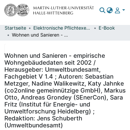
Startseite
Elektronische Pflichtexemplare
E-Book
Bereiche & Sammlungen
Wohnen und Sanieren - empirische Wohngebäudedaten seit 2002 / Herausgeber: Umweltbundesamt, Fachgebiet V 1.4 ; Autoren: Sebastian Metzger, Nadine Walikewitz, Katy Jahnke (co2online gemeinnützige GmbH), Markus Otto, Andreas Grondey (SEnerCon), Sara Fritz (Institut für Energie- und Umweltforschung Heidelberg) ; Redaktion: Jens Schuberth (Umweltbundesamt)
Das gesamte Repositorium
Statistiken
Wohnen und Sanieren - empirische
Wohngebäudedaten seit 2002 /
Herausgeber: Umweltbundesamt,
Fachgebiet V 1.4 ; Autoren: Sebastian
Metzger, Nadine Walikewitz, Katy Jahnke
(co2online gemeinnützige GmbH), Markus
Otto, Andreas Grondey (SEnerCon), Sara
Fritz (Institut für Energie- und
Umweltforschung Heidelberg) ;
Redaktion: Jens Schuberth
(Umweltbundesamt)