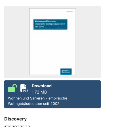
Download
1.72 MB
Wohnen und Sanieren - empirische
Wohngebäudedaten seit 2002
Discovery