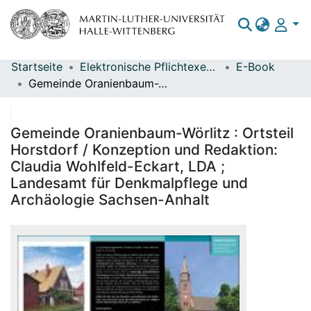
Startseite
Elektronische Pflichtexemplare
E-Book
Bereiche & Sammlungen
Gemeinde Oranienbaum-Wörlitz : Ortsteil Horstdorf / Konzeption und Redaktion: Claudia Wohlfeld-Eckart, LDA ; Landesamt für Denkmalpflege und Archäologie Sachsen-Anhalt
Das gesamte Repositorium
Statistiken
Gemeinde Oranienbaum-Wörlitz : Ortsteil
Horstdorf / Konzeption und Redaktion:
Claudia Wohlfeld-Eckart, LDA ;
Landesamt für Denkmalpflege und
Archäologie Sachsen-Anhalt