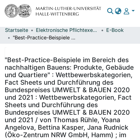
Startseite
Elektronische Pflichtexemplare
E-Book
Bereiche & Sammlungen
"Best-Practice-Beispiele im Bereich des nachhaltigen Bauens: Produkte, Gebäude und Quartiere" : Wettbewerbskategorien, Fact Sheets und Durchführung des Bundespreises UMWELT & BAUEN 2020 und 2021 : Wettbewerbskategorien, Fact Sheets und Durchführung des Bundespreises UMWELT & BAUEN 2020 und 2021 / von Thomas Rühle, Yoana Angelova, Bettina Kasper, Jana Rudnick (Öko-Zentrum NRW GmbH, Hamm) ; im Auftrag des Umweltbundesamtes ; Herausgeber: Umweltbundesamt ; Fachgebiet III 1.4 - Stoffbezogene Produktfragen, Katja Becken, Dr. Johannes Schwan, Constance Noack
Das gesamte Repositorium
Statistiken
"Best-Practice-Beispiele im Bereich des
nachhaltigen Bauens: Produkte, Gebäude
und Quartiere" : Wettbewerbskategorien,
Fact Sheets und Durchführung des
Bundespreises UMWELT & BAUEN 2020
und 2021 : Wettbewerbskategorien, Fact
Sheets und Durchführung des
Bundespreises UMWELT & BAUEN 2020
und 2021 / von Thomas Rühle, Yoana
Angelova, Bettina Kasper, Jana Rudnick
(Öko-Zentrum NRW GmbH, Hamm) ; im