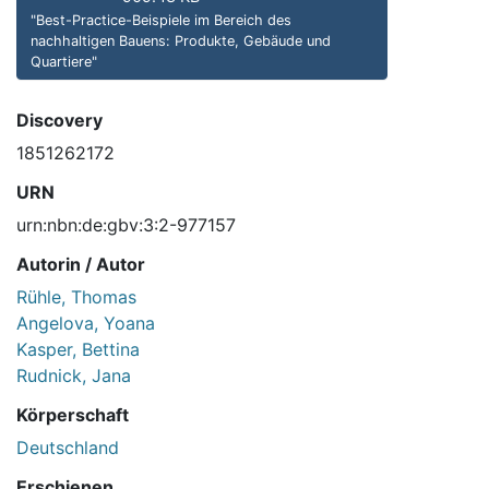
"Best-Practice-Beispiele im Bereich des
nachhaltigen Bauens: Produkte, Gebäude und
Quartiere"
Discovery
1851262172
URN
urn:nbn:de:gbv:3:2-977157
Autorin / Autor
Rühle, Thomas
Angelova, Yoana
Kasper, Bettina
Rudnick, Jana
Körperschaft
Deutschland
Erschienen