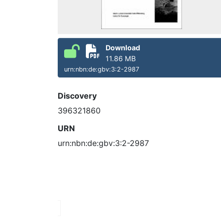
Download
11.86 MB
urn:nbn:de:gbv:3:2-2987
Discovery
396321860
URN
urn:nbn:de:gbv:3:2-2987